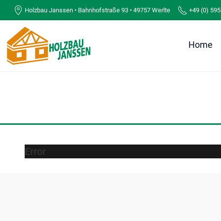
Holzbau Janssen • Bahnhofstraße 93 • 49757 Werlte
+49 (0) 595
Home
Error