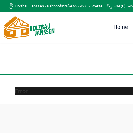
Holzbau Janssen • Bahnhofstraße 93 • 49757 Werlte
+49 (0) 595
Home
Error