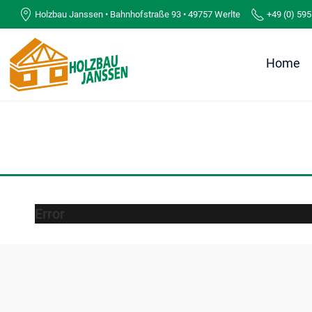
Holzbau Janssen • Bahnhofstraße 93 • 49757 Werlte
+49 (0) 595
Home
Error