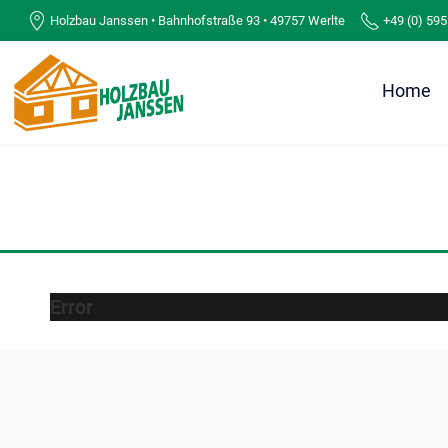
Holzbau Janssen • Bahnhofstraße 93 • 49757 Werlte
+49 (0) 595
Home
Error