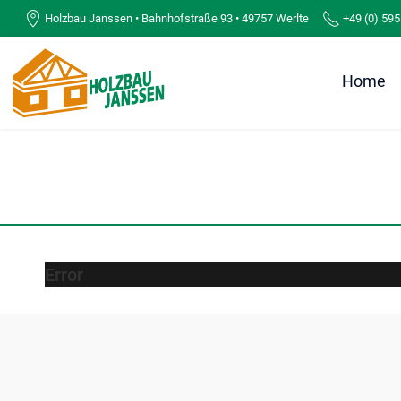
Holzbau Janssen • Bahnhofstraße 93 • 49757 Werlte
+49 (0) 595
Home
Error