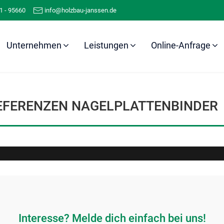
1 - 95660
info@holzbau-janssen.de
Unternehmen
Leistungen
Online-Anfrage
Referenzen
Nagelplattenbinder
EFERENZEN NAGELPLATTENBINDER
Interesse? Melde dich einfach bei uns!