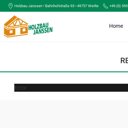
Holzbau Janssen • Bahnhofstraße 93 • 49757 Werlte
+49 (0) 595
Home
R
Error