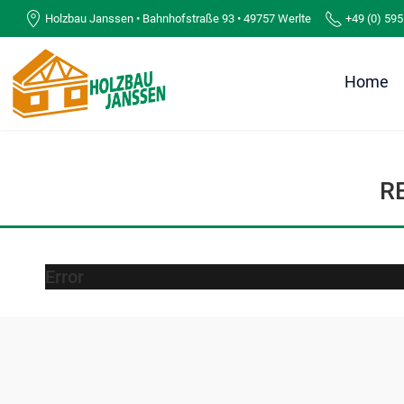
Holzbau Janssen • Bahnhofstraße 93 • 49757 Werlte
+49 (0) 595
Home
R
Error