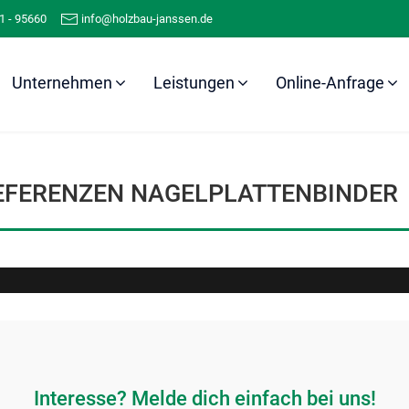
1 - 95660
info@holzbau-janssen.de
Unternehmen
Leistungen
Online-Anfrage
Referenzen
Nagelplattenbinder
EFERENZEN NAGELPLATTENBINDER
Interesse? Melde dich einfach bei uns!