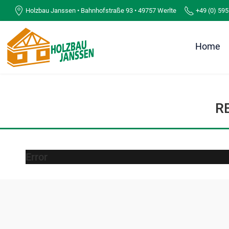
Holzbau Janssen • Bahnhofstraße 93 • 49757 Werlte
+49 (0) 595
Home
R
Error