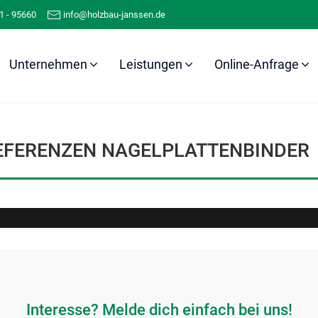
1 - 95660
info@holzbau-janssen.de
Unternehmen
Leistungen
Online-Anfrage
Referenzen
Nagelplattenbinder
EFERENZEN NAGELPLATTENBINDER
Interesse? Melde dich einfach bei uns!