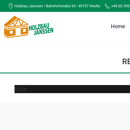
Holzbau Janssen • Bahnhofstraße 93 • 49757 Werlte
+49 (0) 595
Home
R
Error