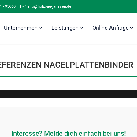
1 - 95660
info@holzbau-janssen.de
Unternehmen
Leistungen
Online-Anfrage
Referenzen
Nagelplattenbinder
EFERENZEN NAGELPLATTENBINDER
Interesse? Melde dich einfach bei uns!