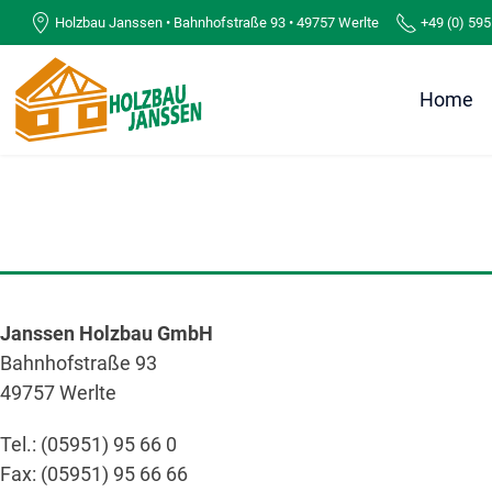
Holzbau Janssen • Bahnhofstraße 93 • 49757 Werlte
+49 (0) 595
Home
Janssen Holzbau GmbH
Bahnhofstraße 93
49757 Werlte
Tel.: (05951) 95 66 0
Fax: (05951) 95 66 66