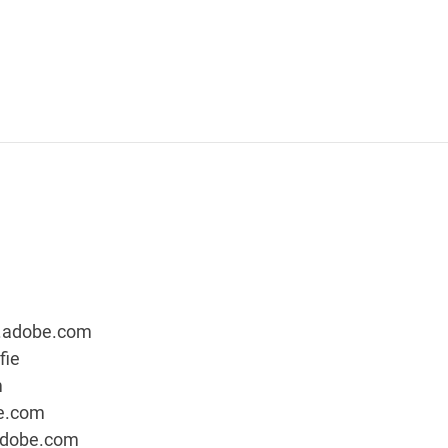
ck.adobe.com
fie
m
be.com
.adobe.com