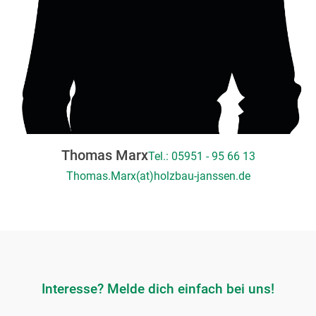
Thomas Marx
Tel.: 05951 - 95 66 13
Thomas.Marx(at)holzbau-janssen.de
Interesse? Melde dich einfach bei uns!