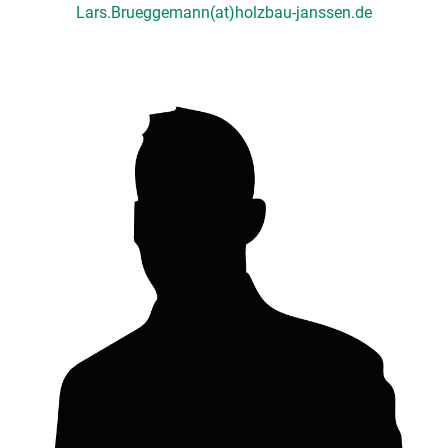
Lars.Brueggemann(at)holzbau-janssen.de