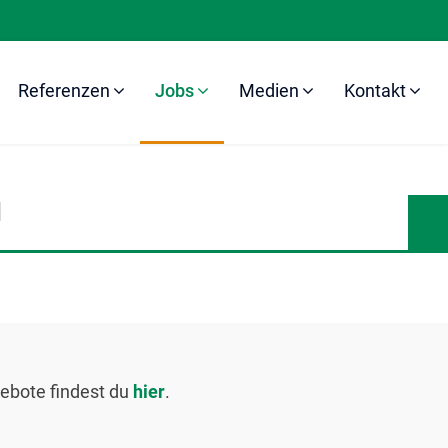
Referenzen
Jobs
Medien
Kontakt
N
ebote findest du
hier
.