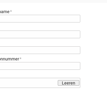
name
fonnummer
Leeren