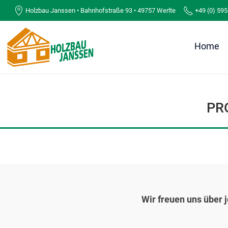
Holzbau Janssen • Bahnhofstraße 93 • 49757 Werlte
+49 (0) 595
Home
PR
Wir freuen uns über 