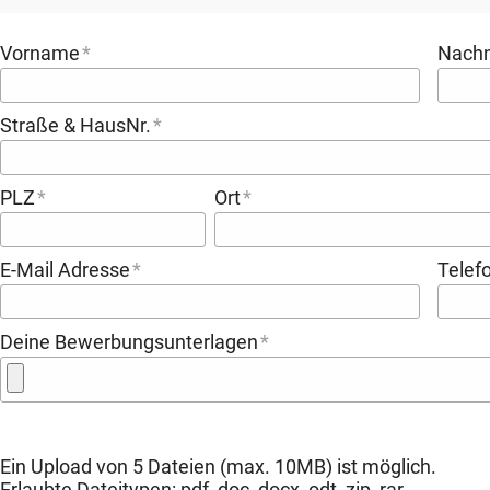
Vorname
Nach
Straße & HausNr.
PLZ
Ort
E-Mail Adresse
Tele
Deine Bewerbungsunterlagen
Ein Upload von 5 Dateien (max. 10MB) ist möglich.
Erlaubte Dateitypen: pdf, doc, docx, odt, zip, rar