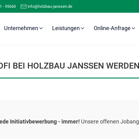
1 - 95660
info@holzbau-janssen.de
Unternehmen
Leistungen
Online-Anfrage
Jobs
Initiativbewerbung
OFI BEI HOLZBAU JANSSEN WERDE
jede Initiativbewerbung - immer!
Unsere offenen Jobang