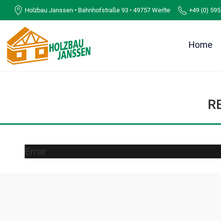
Holzbau Janssen • Bahnhofstraße 93 • 49757 Werlte
+49 (0) 595
Home
R
Error