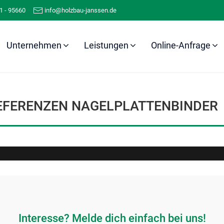
1 - 95660
info@holzbau-janssen.de
Unternehmen
Leistungen
Online-Anfrage
Referenzen
Nagelplattenbinder
EFERENZEN NAGELPLATTENBINDER
Interesse? Melde dich einfach bei uns!