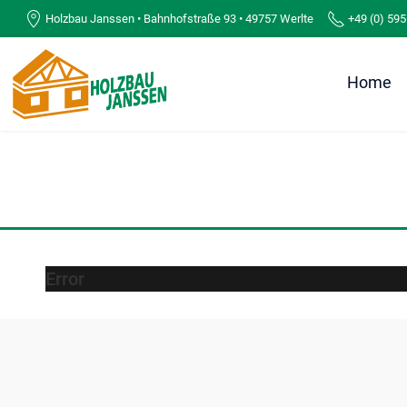
Holzbau Janssen • Bahnhofstraße 93 • 49757 Werlte
+49 (0) 595
Home
Error